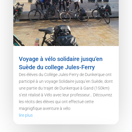
Voyage à vélo solidaire jusqu’en
Suède du college Jules-Ferry
Des éléves du Collège Jules-Ferry de Dunkerque ont
participé à un voyage Solidaire jusqu’en Suède, dont
une partie du trajet de Dunkerque à Gand (150km)
s’est réalisé à Vélo avec leur professeur… Découvrez
les récits des élèves qui ont effectué cette
magnigfique aventure à vélo
lire plus