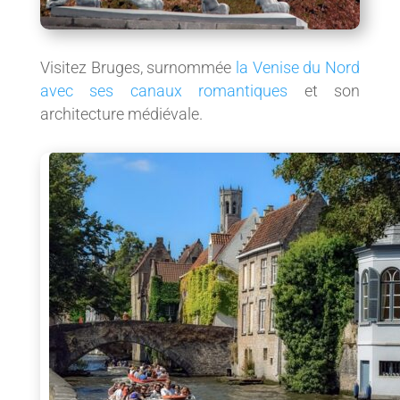
Visitez Bruges, surnommée
la Venise du Nord
avec ses canaux romantiques
et son
architecture médiévale.