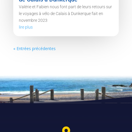
Valérie et Fabien nous font part de leurs retours sur
le voyages à vélo de Calais à Dunkerque fait en
novembre 2023
lire plus
« Entrées précédentes
