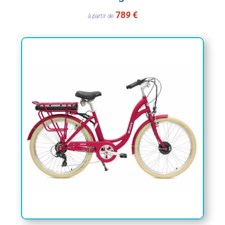
78
9
€
à partir de