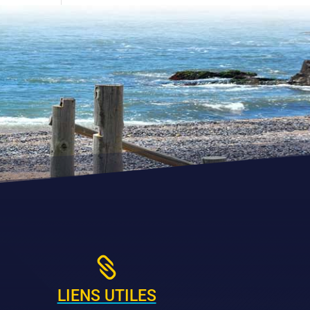

LIENS UTILES