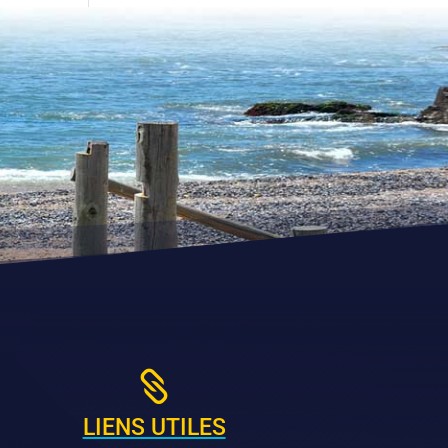

LIENS UTILES