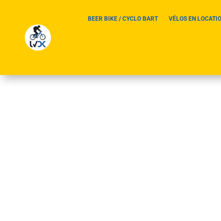
BEER BIKE / CYCLO BART
VÉLOS EN LOCATI
dim – lundi 13-14/04/
par
Didier Miclo
|
9, Nov, 2024