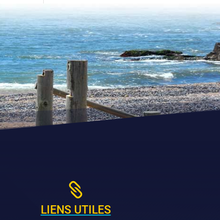

LIENS UTILES