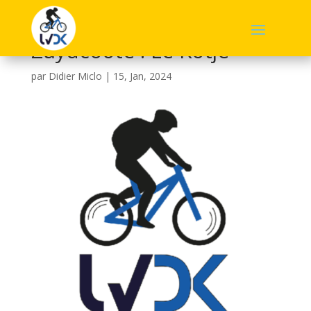
Zuydcoote : Le Kotje
par
Didier Miclo
|
15, Jan, 2024