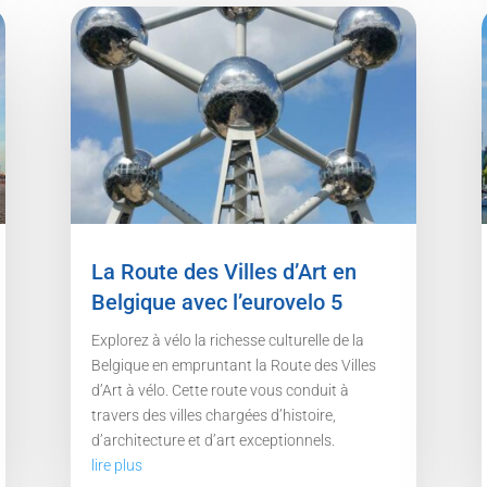
La Route des Villes d’Art en
Belgique avec l’eurovelo 5
Explorez à vélo la richesse culturelle de la
Belgique en empruntant la Route des Villes
d’Art à vélo. Cette route vous conduit à
travers des villes chargées d’histoire,
d’architecture et d’art exceptionnels.
lire plus