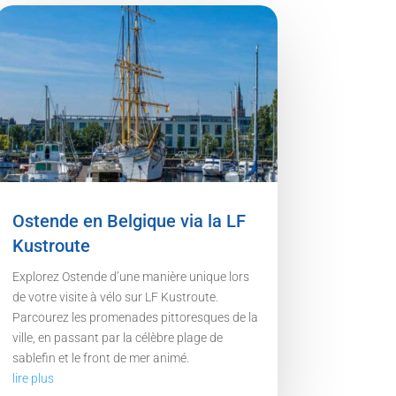
Ostende en Belgique via la LF
Kustroute
Explorez Ostende d’une manière unique lors
de votre visite à vélo sur LF Kustroute.
Parcourez les promenades pittoresques de la
ville, en passant par la célèbre plage de
sablefin et le front de mer animé.
lire plus