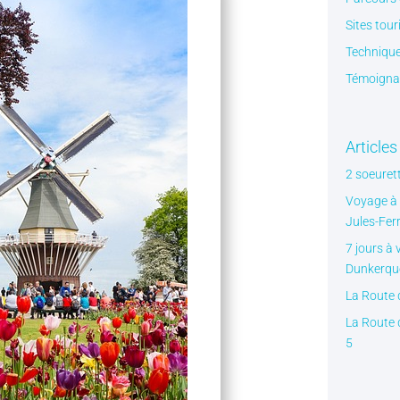
Sites tour
Technique
Témoignag
Articles
2 soeuret
Voyage à 
Jules-Fer
7 jours à 
Dunkerqu
La Route 
La Route d
5