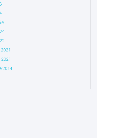
s
4
024
024
022
 2021
 2021
e 2014