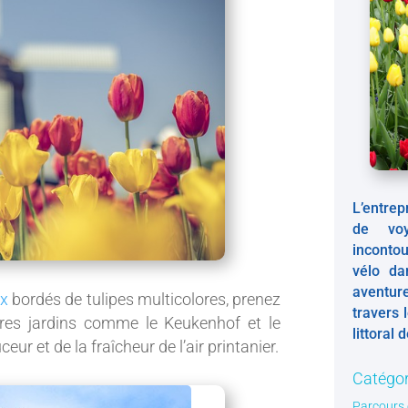
L’entre
de vo
inconto
vélo da
aventur
ux
bordés de tulipes multicolores, prenez
travers 
res jardins comme le Keukenhof et le
littoral 
ur et de la fraîcheur de l’air printanier.
Catégor
Parcours 