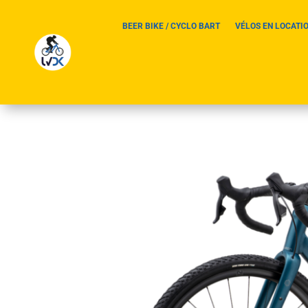
BEER BIKE / CYCLO BART
VÉLOS EN LOCATI
Velo Gravel Polygon B
dunkerque
par
Didier Miclo
|
3, Avr, 2024