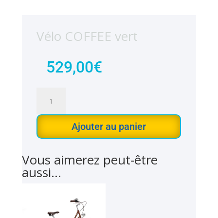
Vélo COFFEE vert
529,00
€
quantité
de
Vélo
Ajouter au panier
COFFEE
vert
Vous aimerez peut-être
aussi…