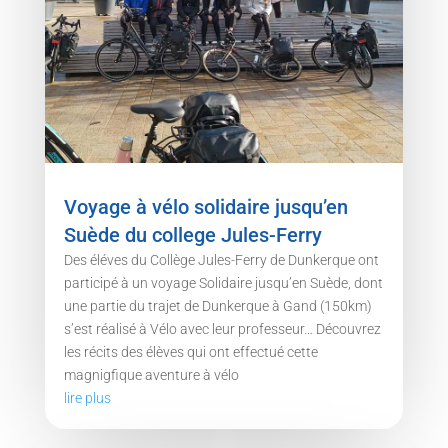
Voyage à vélo solidaire jusqu’en
Suède du college Jules-Ferry
Des éléves du Collège Jules-Ferry de Dunkerque ont
participé à un voyage Solidaire jusqu’en Suède, dont
une partie du trajet de Dunkerque à Gand (150km)
s’est réalisé à Vélo avec leur professeur… Découvrez
les récits des élèves qui ont effectué cette
magnigfique aventure à vélo
lire plus